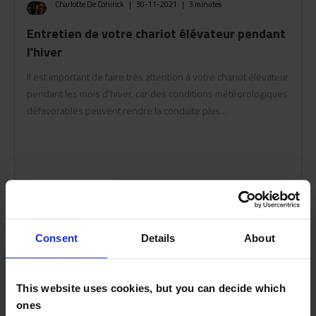
Charlotte De Coninck
|
30-11-2021
|
3 minutes
Entretien de votre chariot élévateur pendant
l'hiver
Il est important de faire très attention à votre chariot élévateur
pendant les mois d'hiver, car des conditions météorologiques
défavorables peuvent rendre la conduite plus...
Consent
Details
About
This website uses cookies, but you can decide which
ones