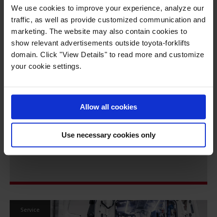
Recevez les dernières mises à jour
We use cookies to improve your experience, analyze our
du blog Toyota
traffic, as well as provide customized communication and
marketing. The website may also contain cookies to
show relevant advertisements outside toyota-forklifts
domain. Click "View Details" to read more and customize
your cookie settings.
Allow all cookies
Use necessary cookies only
Service