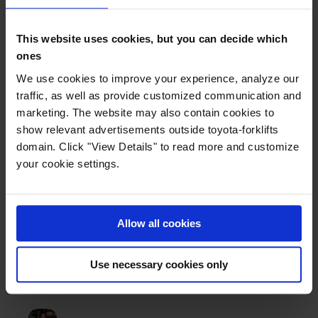
où vous en avez besoin, ce qui vous ferait perdre un temps
de production précieux.
This website uses cookies, but you can decide which
ones
Avec le bon type de batterie, chargée de manière optimale,
vous pouvez utiliser vos chariots à pleine capacité tout en
We use cookies to improve your experience, analyze our
économisant de l'énergie et en réduisant les coûts. C'est
traffic, as well as provide customized communication and
marketing. The website may also contain cookies to
gagnant-gagnant.
show relevant advertisements outside toyota-forklifts
domain. Click "View Details" to read more and customize
your cookie settings.
Allow all cookies
TOPICS:
Energy
Use necessary cookies only