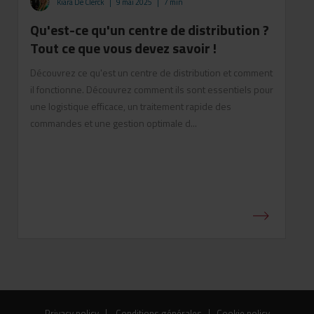
Kiara De Clerck
|
9 mai 2025
|
7 min
Qu'est-ce qu'un centre de distribution ?
Tout ce que vous devez savoir !
Découvrez ce qu'est un centre de distribution et comment
il fonctionne. Découvrez comment ils sont essentiels pour
une logistique efficace, un traitement rapide des
commandes et une gestion optimale d...
Privacy policy
Conditions générales
Cookie policy