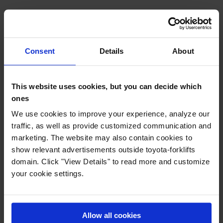
Appuyez sur la pédale de frein pendant quelques
secondes.
Remarquez-vous des secousses ou devez-vous exercer
Consent
Details
About
une force pour enfoncer la pédale ? Cela peut indiquer un
problème.
Signalez le problème et immobilisez le chariot élévateur
This website uses cookies, but you can decide which
jusqu’à ce qu’il soit réparé.
ones
We use cookies to improve your experience, analyze our
5. Gardez votre
traffic, as well as provide customized communication and
marketing. The website may also contain cookies to
batterie en
show relevant advertisements outside toyota-forklifts
parfait état
domain. Click "View Details" to read more and customize
your cookie settings.
La batterie représente une
grande partie des coûts d’un
chariot élévateur électrique. Si
vous avez une batterie au
Allow all cookies