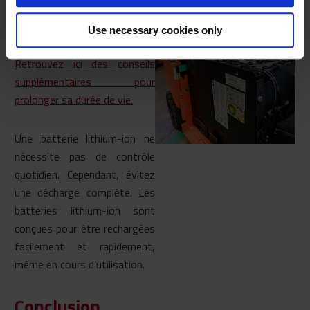
plomb, vérifiez avant chaque
utilisation le niveau d’eau, le
Use necessary cookies only
taux d’acidité et la capacité.
Retrouvez ici des conseils
supplémentaires pour
prolonger sa durée de vie.
Une batterie lithium-ion ne
nécessite pas de contrôle
quotidien. Cependant, évitez
une décharge complète. Les
batteries lithium-ion sont
conçues pour être rechargées
facilement et rapidement,
même en cours d’utilisation.
Conclusion