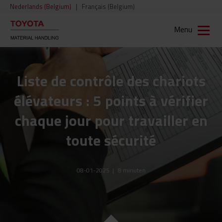
Nederlands (Belgium)
|
Français (Belgium)
Menu
Liste de contrôle des chariots
élévateurs : 5 points à vérifier
chaque jour pour travailler en
toute sécurité
08-01-2025
|
8
minuten