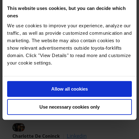
aan te raden. Dit gebeurt altijd in combinatie met een
This website uses cookies, but you can decide which
voorafgaand onderhoud, zodat uw heftruck na eventuele
ones
herstellingen meteen kan worden goedgekeurd.
We use cookies to improve your experience, analyze our
traffic, as well as provide customized communication and
marketing. The website may also contain cookies to
show relevant advertisements outside toyota-forklifts
domain. Click "View Details" to read more and customize
your cookie settings.
Allow all cookies
TOPICS:
Service
Use necessary cookies only
Linkedin
Charlotte De Coninck
|