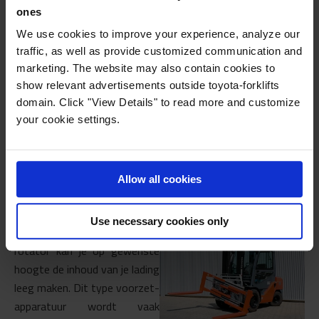
6. Draaivorkenklem
ones
We use cookies to improve your experience, analyze our
Met een draaivorkenklem kan je zowel ladingen behandelen
traffic, as well as provide customized communication and
met de vorken als andere lasten die geklemd moeten
marketing. The website may also contain cookies to
worden. In tegenstelling tot een vorkenspreider en
show relevant advertisements outside toyota-forklifts
vorkversteller heeft een draaivorkenklem individueel,
domain. Click "View Details" to read more and customize
roteerbare vorken. Je kan de vorken als klem gebruiken om
your cookie settings.
zo goederen zonder pallet op te nemen en te transporteren.
7. Rotators
Allow all cookies
Een rotator laat je toe om de
inhoud van je lading zijdelings
Use necessary cookies only
leeg te kiepen. Met een
rotator kan je op gewenste
hoogte de inhoud van je lading
leeg maken. Dit type voorzet-
apparatuur wordt vaak