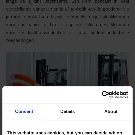
langs de zijkant vastneemt. Een klem bestaat in veel
verschillende varianten en is afhankelijk van de goederen die
je moet verplaatsen. Enkele voorbeelden zijn balenklemmen
voor oud papier of textiel, papierrollenklemmen, klemmen
voor de landbouwindustrie of voor andere industriële
toepassingen.
Consent
Details
About
This website uses cookies, but you can decide which