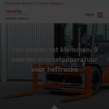
Nederlands (Belgium)
|
Français (Belgium)
Menu
Van vorken tot klemmen: 9
soorten voorzetapparatuur
voor heftrucks
06-12-2023
|
5
minuten